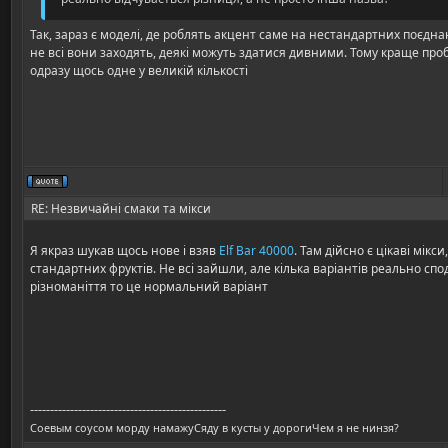
Так, зараз є моделі, де роблять акцент саме на нестандартних поєдна
не всі вони заходять, деякі можуть здатися дивними. Тому краще проб
одразу щось одне у великій кількості
RE: Незвичайні смаки та мікси
Я якраз шукав щось нове і взяв
Elf Bar 40000
. Там дійсно є цікаві мікси
стандартних фруктів. Не всі зайшли, але кілька варіантів реально с
різноманіття то це нормальний варіант
-------------------------------------------------
Соевым соусом морду намажуСяду в кусты у дорогиЧем я не нинзя?