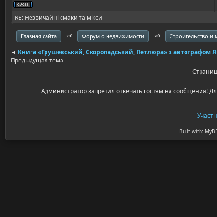
RE: Незвичайні смаки та мікси
🗝️
🗝️
Главная сайта
Форум о недвижимости
Строительство и
◄
Книга «Грушевський, Скоропадський, Петлюра» з автографом Я
Предыдущая тема
Страни
Администратор запретил отвечать гостям на сообщения! Дл
Участ
Built with: MyB