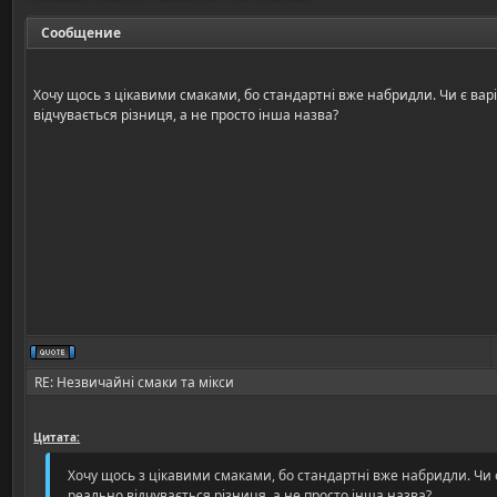
Сообщение
Хочу щось з цікавими смаками, бо стандартні вже набридли. Чи є вар
відчувається різниця, а не просто інша назва?
RE: Незвичайні смаки та мікси
Цитата:
Хочу щось з цікавими смаками, бо стандартні вже набридли. Чи є
реально відчувається різниця, а не просто інша назва?