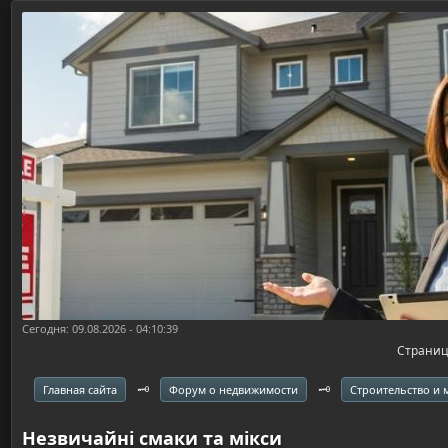
Сегодня: 09.08.2026 - 04:10:39
Страни
🗝️
🗝️
Главная сайта
Форум о недвижимости
Строительство и
Незвичайні смаки та мікси