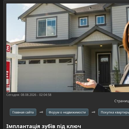
Сегодня: 08.08.2026 - 02:04:58
Страни
🗝️
🗝️
Главная сайта
Форум о недвижимости
Покупка квартир
Імплантація зубів під ключ