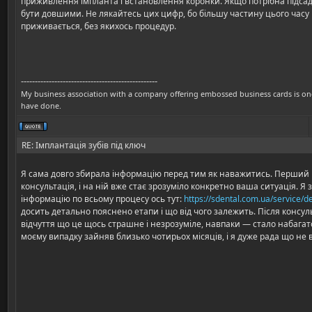
приживлення імпланта і встановлення коронки. Якщо потрібна підсад
бути довшими. Не лякайтесь цих цифр, бо більшу частину цього часу 
приживається, без якихось процедур.
-------------------------------------------------
My business association with a company offering embossed business cards is one o
have done.
RE: Імплантація зубів під ключ
Я сама довго збирала інформацію перед тим як наважитись. Перший 
консультація, і на ній вже стає зрозуміло конкретно ваша ситуація. 
інформацію по всьому процесу ось тут:
https://sdental.com.ua/service/d
досить детально пояснено етапи і що від чого залежить. Після консуль
відчуття що це щось страшне і незрозуміле, навпаки — стало набагат
моєму випадку зайняв близько чотирьох місяців, і я дуже рада що не в