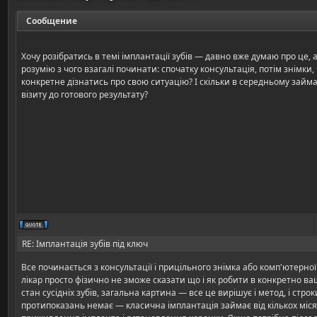
Сообщение
Хочу розібратись в темі імплантації зубів — давно вже думаю про це, 
розумію з чого взагалі починати: спочатку консультація, потім знімки
конкретне дізнатись про свою ситуацію? І скільки в середньому займ
візиту до готового результату?
RE: Імплантація зубів під ключ
Все починається з консультації і прицільного знімка або комп'ютерної
лікар просто фізично не зможе сказати що і як робити в конкретно ва
стан сусідніх зубів, загальна картина — все це вирішує і метод, і строк
протипоказань немає — класична імплантація займає від кількох міся