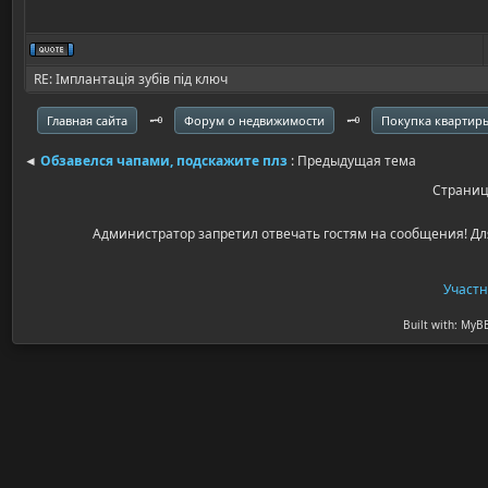
RE: Імплантація зубів під ключ
🗝️
🗝️
Главная сайта
Форум о недвижимости
Покупка квартир
◄
Обзавелся чапами, подскажите плз
: Предыдущая тема
Страни
Администратор запретил отвечать гостям на сообщения! Дл
Участ
Built with: MyB