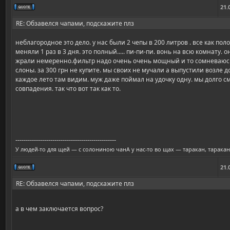
21.
RE: Обзавелся чапами, подскажите плз
неблагородное это дело. у нас были 2 чепы в 200 литров . все как пол
меняли 1 раз в 3 дня. это полный..... пи-пи-пи. вонь на всю комнату.
жрали немеренно.фильтр надо очень очень мощный и то сомневаюсь 
слоны. за 300 грн не купите. мы своих не мучали а выпустили возле д
каждое лето там видим. муж даже поймал на удочку одну. мы долго см
совпадения. так что вот так как то.
-------------------------------------------------
У людей-то для щей — с солониною чанА у нас-то во щах — таракан, таракан!
21.
RE: Обзавелся чапами, подскажите плз
а в чем заключается вопрос?