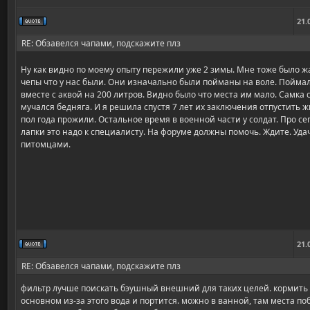
21.
RE: Обзавелся чапами, подскажите плз
Ну как видно по моему опыту пережили уже 2 зимы. Мне тоже было жал
чепы что у нас были. Они изначально были пойманы на воле. Поймал
вместе с аквой на 200 литров. Видно было что места им мало. Самка 
мучался бедняга. И я решила спустя 7 лет их заключения отпустить ж
пол года прожили. Остальное время в военной части у солдат. Про се
лапки это надо к специалисту. На форуме должны помочь. Ждите. Уд
питомцами.
21.
RE: Обзавелся чапами, подскажите плз
фильтр лучше поискать бэушный внешний для таких целей. кормить л
основном из-за этого вода и портится. можно в ванной, там места поб