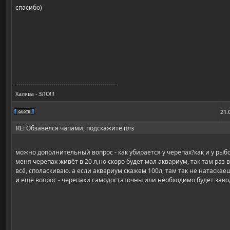
спасибо)
-------------------------------------------------
Халява - ЗЛО!!!
21.
RE: Обзавелся чапами, подскажите плз
можно дополнительный вопрос - как убирается у черепах?как и у рыб
меня черепах живёт в 20 л,но скоро будет мал аквариум, так там раз
всё, споласкиваю. а если аквариум скажем 100л, там так не натаскае
и ещё вопрос - черепахи самодостаточны или необходимо будет заво