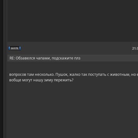
21.
RE: Обзавелся чапами, подскажите плз
вопросов там несколько. Пушок, жалко так поступать с животным, но 
вобще могут нашу зиму пережить?