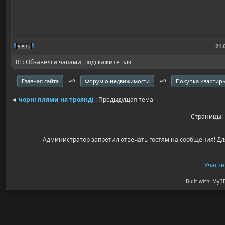
21.
RE: Обзавелся чапами, подскажите плз
🗝️
🗝️
Главная сайта
Форум о недвижимости
Покупка квартир
◄
чорні плями на троянді
: Предыдущая тема
Страницы
Администратор запретил отвечать гостям на сообщения! Дл
Участ
Built with: MyB