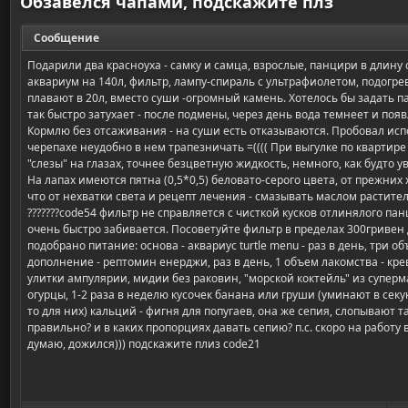
Обзавелся чапами, подскажите плз
Сообщение
Подарили два красноуха - самку и самца, взрослые, панцири в длину 
аквариум на 140л, фильтр, лампу-спираль с ультрафиолетом, подогрев
плавают в 20л, вместо суши -огромный камень. Хотелось бы задать п
так быстро затухает - после подмены, через день вода темнеет и поя
Кормлю без отсаживания - на суши есть отказываются. Пробовал испо
черепахе неудобно в нем трапезничать =(((( При выгулке по квартире
"слезы" на глазах, точнее безцветную жидкость, немного, как будто у
На лапах имеются пятна (0,5*0,5) беловато-серого цвета, от прежни
что от нехватки света и рецепт лечения - смазывать маслом растит
???????code54 фильтр не справляется с чисткой кусков отлинялого пан
очень быстро забивается. Посоветуйте фильтр в пределах 300гривен
подобрано питание: основа - аквариус turtle menu - раз в день, три 
дополнение - рептомин енерджи, раз в день, 1 объем лакомства - кр
улитки ампулярии, мидии без раковин, "морской коктейль" из супермар
огурцы, 1-2 раза в неделю кусочек банана или груши (уминают в секун
то для них) кальций - фигня для попугаев, она же сепия, слопывают т
правильно? и в каких пропорциях давать сепию? п.с. скоро на работу в
думаю, дожился))) подскажите плиз code21