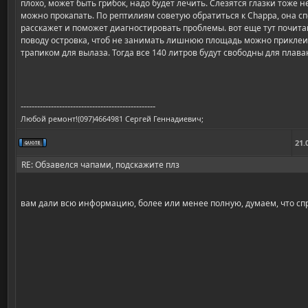
плохо, может быть грибок, надо будет лечить. Слезятся глазки тоже н
можно прокапать. По рептилиям советую обратиться к Chappa, она сп
расскажет и поможет диагностировать проблемы. вот еще тут почита
поводу островка, чтоб не занимать лишнюю площадь можно приклеи
трапиком для вылаза. Тогда все 140 литров будут свободны для плава
-------------------------------------------------
Любой ремонт!(097)4664981 Сергей Геннадиевич;
21.
RE: Обзавелся чапами, подскажите плз
вам дали всю информацию, более или менее полную, думаем, что сп