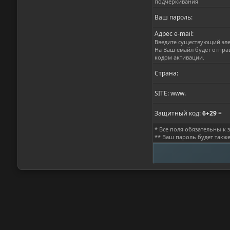
подчёркивания
Ваш пароль:
Адрес e-mail:
Введите существующий эл
На Ваш емайл будет отпра
кодом активации.
Страна:
SITE: www.
Защитный код:
6+29
=
* Все поля обязательны к
** Ваш пароль будет такж