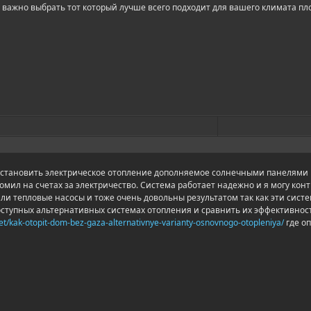
 важно выбрать тот который лучше всего подходит для вашего климата п
 установить электрическое отопление дополняемое солнечными панелями
омил на счетах за электричество. Система работает надежно и я могу кон
ли тепловые насосы и тоже очень довольны результатом так как эти сис
доступных альтернативных системах отопления и сравнить их эффективнос
net/kak-otopit-dom-bez-gaza-alternativnye-varianty-osnovnogo-otopleniya/
где о