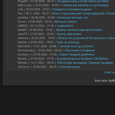
Rogalik | 01.03.2026 - 06:16 |
Кондиціонери у Києві вибір доставка
katrin_kiss | 25.02.2026 - 16:03 |
Стелажі для метизів та організація
Lilla | 03.03.2026 - 23:57 |
Резервне копіювання даних
Лес | 08.11.2024 - 06:37 |
Книга «Грушевський, Скоропадський, Петлю
Juliettta | 26.06.2025 - 03:08 |
Книжный магазин «Е»
OLice | 14.06.2025 - 03:53 |
Женские пальто
LIBIDO | 07.12.2023 - 21:36 |
подскажите
akai69 | 25.08.2022 - 10:55 |
Замена стекла в смартфоне Nokia
кука79 | 27.02.2022 - 10:34 |
Нужны электрики
Оличка | 25.05.2025 - 10:49 |
Можно ли устроиться без высшего обра
dan4ik | 02.08.2023 - 18:45 |
Туры за границу
VALYSHA | 17.01.2026 - 20:08 |
Чутливі ясна що робити
Partizankaus | 25.05.2020 - 05:43 |
Обучение в Словакии
torshyn_l | 07.09.2020 - 12:06 |
Юрист Андрей Довбенко
Wushu | 27.09.2020 - 13:18 |
Аккумуляторные батареи CSB Battery
MrAskc | 14.11.2021 - 04:10 |
Работа для молодежи. Прямые продажи.
Govorun | 29.06.2021 - 06:43 |
Кожаная сумка
Участ
Built with: MyB