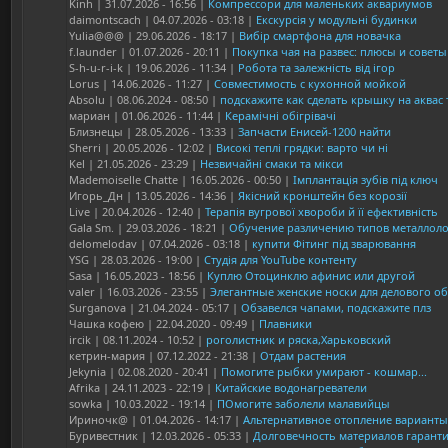
Kinh | 31.07.2026 - 16:56 |
Компрессори для маленьких аквариумов
daimontscach | 04.07.2026 - 03:18 |
Екскурсія у модульні будинки
Yulia@@@ | 29.06.2026 - 18:17 |
Вибір смартфона для новачка
f.launder | 01.07.2026 - 20:11 |
Покупка чая на развес: плюсы и советы
S-h-u-r-i-k | 19.06.2026 - 11:34 |
Робота та залежність від ігор
Lorus | 14.06.2026 - 11:27 |
Совместимость с кухонной мойкой
Absolu | 08.06.2024 - 08:50 |
подскажите как сделать крышку на аквас
мариан | 01.06.2026 - 11:44 |
Керамічні обігрівачі
Близнецы | 28.05.2026 - 13:33 |
Запчасти Енисей-1200 найти
Sherri | 20.05.2026 - 12:02 |
Високі теплі грядки: варто чи ні
Kel | 21.05.2026 - 23:29 |
Незвичайні смаки та мікси
Mademoiselle Chatte | 16.05.2026 - 00:50 |
Імплантація зубів під ключ
Игорь_Дн | 13.05.2026 - 14:36 |
Якісний кронштейн без корозії
Live | 20.04.2026 - 12:40 |
Терапія вугрової хвороби й її ефективність
Gala Sm. | 29.03.2026 - 18:21 |
Обучение различению типов металлол
delomelodav | 07.04.2026 - 03:18 |
купити Фітинг під зварювання
YSG | 28.03.2026 - 19:00 |
Студія для YouTube контенту
Sasa | 16.05.2023 - 18:56 |
Куплю Отоцинклю афинис или другой
valer | 16.03.2026 - 23:55 |
Элегантные женские носки для делового о
Surganova | 21.04.2024 - 05:17 |
Обзавелся чапами, подскажите плз
Чашка кофею | 22.04.2020 - 09:49 |
Плавники
ircik | 08.11.2024 - 10:52 |
роголистник и ряска,Харьковский
кетрин-мария | 07.12.2022 - 21:38 |
Отдам растения
Jekynia | 02.08.2020 - 20:41 |
Помогите рыбки умирают - кошмар...
Afrika | 24.11.2023 - 22:19 |
Китайские водонагреватели
sowka | 10.03.2022 - 19:14 |
ПОмогите заболели малавийцы
Ириночк@ | 01.04.2026 - 14:17 |
Альтернативное отопление вариант
Буривестник | 12.03.2026 - 05:33 |
Долговечность материалов гарант