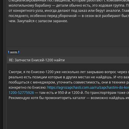
специализированных поставщиков, которые работают с комбайновой
молотильному барабану — детали обычно есть, это ходовая группа. 
от конкретного узла, иногда делают под заказ или берут аналоги. Гла
последнего, особенно перед уборочной — в сезон всё разбирают быст
чем. Закупайся с запасом заранее.
RE: Запчасти Енисей-1200 найти
Смотри, я по Енисею-1200 уже несколько лет закрываю вопрос через
реально есть позиции которые в других местах не найдёшь. И что 
пообщаться с менеджером, уточнить совместимость, они в технике р
конкретно по Енисею:
https://agrozapchasti.com.ua/ru/zapchastini-do-k
1200-52775926
— там есть и 950-й и 1200-й. По транспортёрам тоже 
Рекомендую хотя бы промониторить каталог — возможно найдёшь и