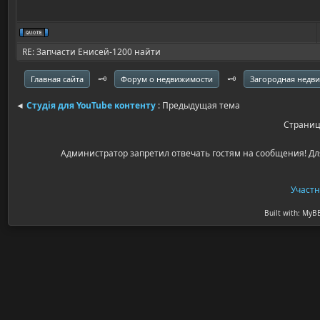
RE: Запчасти Енисей-1200 найти
🗝️
🗝️
Главная сайта
Форум о недвижимости
Загородная недв
◄
Студія для YouTube контенту
: Предыдущая тема
Страни
Администратор запретил отвечать гостям на сообщения! Дл
Участ
Built with: MyB