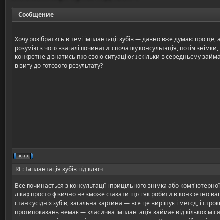
Сообщение
Хочу розібратись в темі імплантації зубів — давно вже думаю про це, 
розумію з чого взагалі починати: спочатку консультація, потім знімки
конкретне дізнатись про свою ситуацію? І скільки в середньому займ
візиту до готового результату?
RE: Імплантація зубів під ключ
Все починається з консультації і прицільного знімка або комп'ютерної
лікар просто фізично не зможе сказати що і як робити в конкретно ва
стан сусідніх зубів, загальна картина — все це вирішує і метод, і строк
протипоказань немає — класична імплантація займає від кількох міся