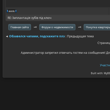
RE: Імплантація зубів під ключ
🗝️
🗝️
Главная сайта
Форум о недвижимости
Покупка квартир
◄
Обзавелся чапами, подскажите плз
: Предыдущая тема
Страни
Администратор запретил отвечать гостям на сообщения! Дл
Участ
Built with: MyB