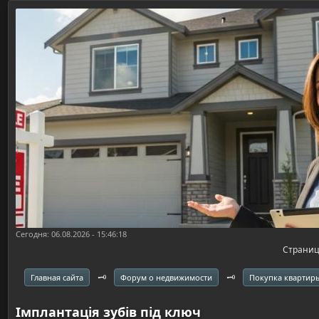
Сегодня: 06.08.2026 - 15:46:18
Страни
🗝️
🗝️
Главная сайта
Форум о недвижимости
Покупка квартир
Імплантація зубів під ключ