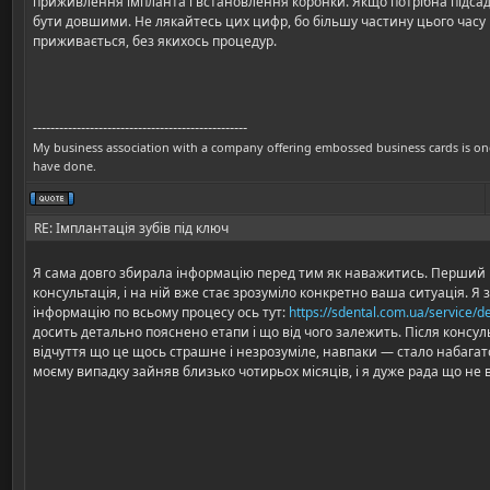
приживлення імпланта і встановлення коронки. Якщо потрібна підсад
бути довшими. Не лякайтесь цих цифр, бо більшу частину цього часу 
приживається, без якихось процедур.
-------------------------------------------------
My business association with a company offering embossed business cards is one o
have done.
RE: Імплантація зубів під ключ
Я сама довго збирала інформацію перед тим як наважитись. Перший 
консультація, і на ній вже стає зрозуміло конкретно ваша ситуація. 
інформацію по всьому процесу ось тут:
https://sdental.com.ua/service/d
досить детально пояснено етапи і що від чого залежить. Після консуль
відчуття що це щось страшне і незрозуміле, навпаки — стало набагат
моєму випадку зайняв близько чотирьох місяців, і я дуже рада що не в