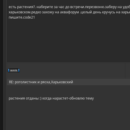
есть растения?. наберите за час до встречи.перезвоню.заберу на удо
харьковском.редко захожу на аквафорум .целый день кручусь на хар
пишите.code21
RE: роголистник и ряска,Харьковский
растения отданы :) когда нарастет-обновлю тему