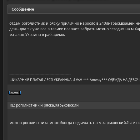
Сообщение
отдам роголистник и ряску(прилично наросло в 240литрах),взамен н
день-два т.к.уже все в тазике плавает. забрать можно сегодня на м.Х
м.палац Украина в раб.время.
-------------------------------------------------
ШИКАРНЫЕ ПЛАТЬЯ ЛЕСЯ УКРАИНКА И V$V *** Amway*** ОДЕЖДА НА ДЕВО
RE: роголистник и ряска,Харьковский
можна роголистника много?когда подьехать на м.харьковский.?сам на