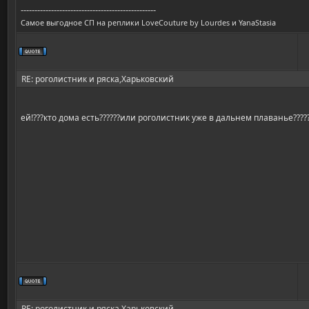
-------------------------------------------------
Самое выгодное СП на реплики LoveCouture by Lourdes и YanaStasia
RE: роголистник и ряска,Харьковский
ей!???кто дома есть??????или роголистник уже в дальнем плаванье??????
RE: роголистник и ряска,Харьковский