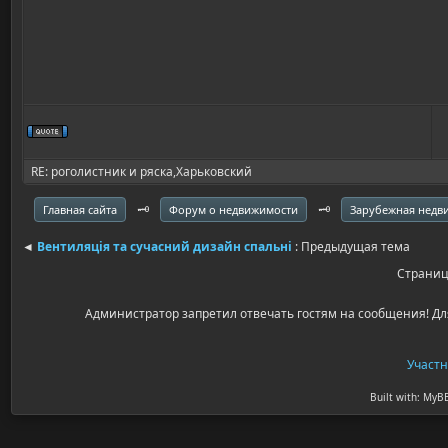
RE: роголистник и ряска,Харьковский
🗝️
🗝️
Главная сайта
Форум о недвижимости
Зарубежная недв
◄
Вентиляція та сучасний дизайн спальні
: Предыдущая тема
Страни
Администратор запретил отвечать гостям на сообщения! Дл
Участ
Built with: MyB