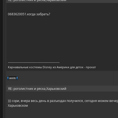
0683620051.когда забрать?
-------------------------------------------------
Карнавальные костюмы Disney из Америки для деток - прокат
RE: роголистник и ряска,Харьковский
))) сори, вчера весь день в разъездах получился, сегодня можем веч
Харьковском