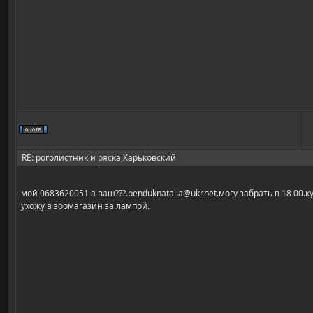
RE: роголистник и ряска,Харьковский
мой 0683620051 а ваш???.penduknatalia@ukr.net.могу забрать в 18 00.к
ухожу в зоомагазин за лампой.