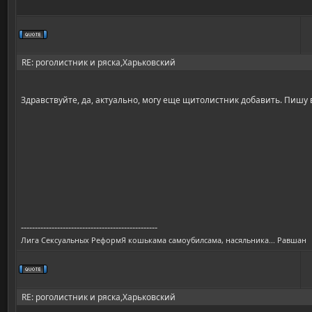
RE: роголистник и ряска,Харьковский
Здравствуйте, да, актуально, могу еще щитолистник добавить. Пишу 
-------------------------------------------------
Лига Сексуальных РеформЯ кошькама самоубилсама, насяльника... Равшан
RE: роголистник и ряска,Харьковский