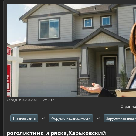
Сегодня: 06.08.2026 - 12:46:12
Страни
🗝️
🗝️
Главная сайта
Форум о недвижимости
Зарубежная недв
роголистник и ряска,Харьковский