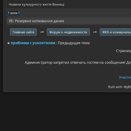
Новини культурного життя Вінниці
RE: Резервне копіювання даних
🗝️
🗝️
Главная сайта
Форум о недвижимости
ЖКХ и коммуналь
◄
проблема с усилителем
: Предыдущая тема
Страни
Администратор запретил отвечать гостям на сообщения! Дл
Участ
Built with: MyB