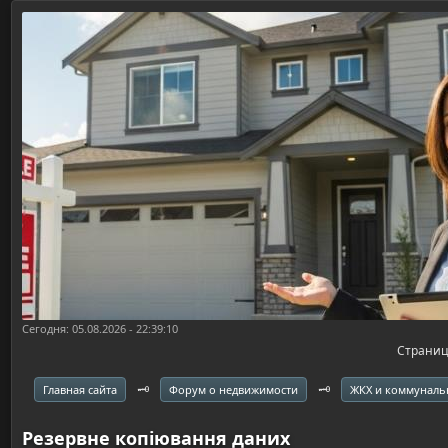
Сегодня: 05.08.2026 - 22:39:10
Страни
🗝️
🗝️
Главная сайта
Форум о недвижимости
ЖКХ и коммуналь
Резервне копіювання даних