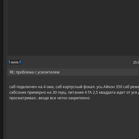
25.
RE: проблема с усилителем
саб подключен на 4 ома, саб корпусный фокал. усь Айкон 350 саб реж
сабсоник примерно на 30 герц. питание 4 ГА 2,5 квадрата идет от уся 
просматривал.. везде все четко закреплено