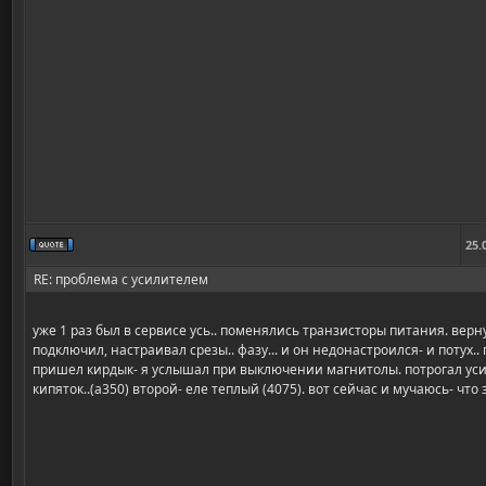
25.
RE: проблема с усилителем
уже 1 раз был в сервисе усь.. поменялись транзисторы питания. верну
подключил, настраивал срезы.. фазу... и он недонастроился- и потух..
пришел кирдык- я услышал при выключении магнитолы. потрогал уси
кипяток..(а350) второй- еле теплый (4075). вот сейчас и мучаюсь- что 