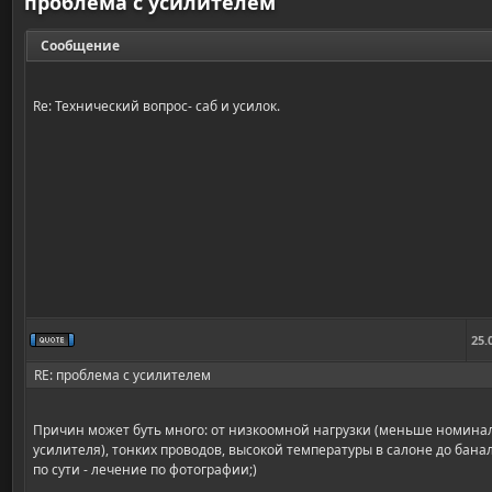
проблема с усилителем
Сообщение
Re: Технический вопрос- саб и усилок.
25.
RE: проблема с усилителем
Причин может буть много: от низкоомной нагрузки (меньше номина
усилителя), тонких проводов, высокой температуры в салоне до бан
по сути - лечение по фотографии;)