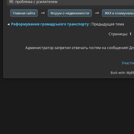
RE: проблема с усилителем
🗝️
🗝️
Главная сайта
Форум о недвижимости
ЖКХ и коммуналь
◄
Реформування громадського транспорту
: Предыдущая тема
Страницы:
1
Администратор запретил отвечать гостям на сообщения! Дл
Участ
Built with: MyB