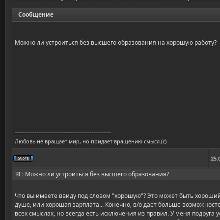
Сообщение
Можно ли устроиться без высшего образования на хорошую работу?
-------------------------------------------------
Любовь не вращает мир, но придает вращению смысл.(с)
25.
RE: Можно ли устроиться без высшего образования?
Что вы имеете ввиду под словом "хорошую"? Это может быть хороший
душе, или хорошая зарплата... Конечно, в/о дает больше возможнос
всех смыслах, но всегда есть исключения из правил. У меня подруга