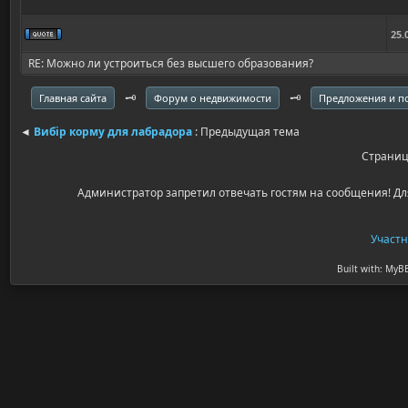
25.
RE: Можно ли устроиться без высшего образования?
🗝️
🗝️
Главная сайта
Форум о недвижимости
Предложения и 
◄
Вибір корму для лабрадора
: Предыдущая тема
Страни
Администратор запретил отвечать гостям на сообщения! Дл
Участ
Built with: MyB