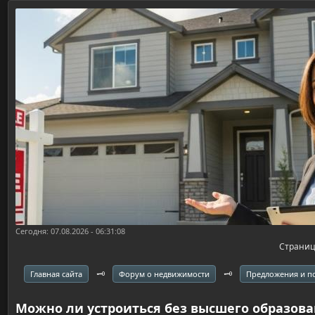
Сегодня: 07.08.2026 - 06:31:08
Страни
🗝️
🗝️
Главная сайта
Форум о недвижимости
Предложения и 
Можно ли устроиться без высшего образов