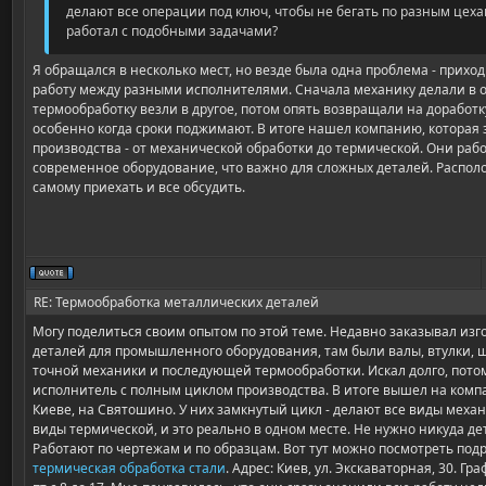
делают все операции под ключ, чтобы не бегать по разным цеха
работал с подобными задачами?
Я обращался в несколько мест, но везде была одна проблема - прих
работу между разными исполнителями. Сначала механику делали в о
термообработку везли в другое, потом опять возвращали на доработку
особенно когда сроки поджимают. В итоге нашел компанию, котора
производства - от механической обработки до термической. Они работ
современное оборудование, что важно для сложных деталей. Распо
самому приехать и все обсудить.
RE: Термообработка металлических деталей
Могу поделиться своим опытом по этой теме. Недавно заказывал из
деталей для промышленного оборудования, там были валы, втулки, ш
точной механики и последующей термообработки. Искал долго, пото
исполнитель с полным циклом производства. В итоге вышел на компа
Киеве, на Святошино. У них замкнутый цикл - делают все виды меха
виды термической, и это реально в одном месте. Не нужно никуда д
Работают по чертежам и по образцам. Вот тут можно посмотреть подр
термическая обработка стали
. Адрес: Киев, ул. Экскаваторная, 30. Г