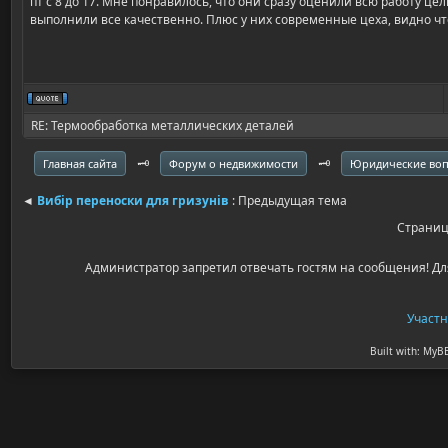
пт с 8 до 17. Мне понравилось, что они сразу оценили всю работу цел
выполнили все качественно. Плюс у них современные цеха, видно чт
RE: Термообработка металлических деталей
🗝️
🗝️
Главная сайта
Форум о недвижимости
Юридические во
◄
Вибір переноски для гризунів
: Предыдущая тема
Страни
Администратор запретил отвечать гостям на сообщения! Дл
Участ
Built with: MyB