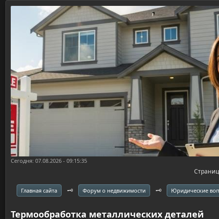
Сегодня: 07.08.2026 - 09:15:35
Страни
🗝️
🗝️
Главная сайта
Форум о недвижимости
Юридические во
Термообработка металлических деталей