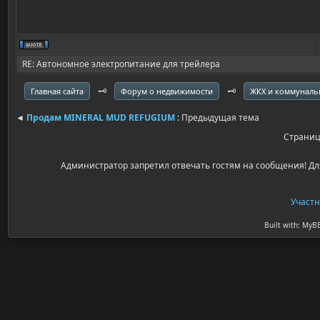
RE: Автономное электропитание для трейлера
🗝️
🗝️
Главная сайта
Форум о недвижимости
ЖКХ и коммуналь
◄
Продам MINERAL MUD REFUGIUM
: Предыдущая тема
Страни
Администратор запретил отвечать гостям на сообщения! Дл
Участ
Built with: MyB