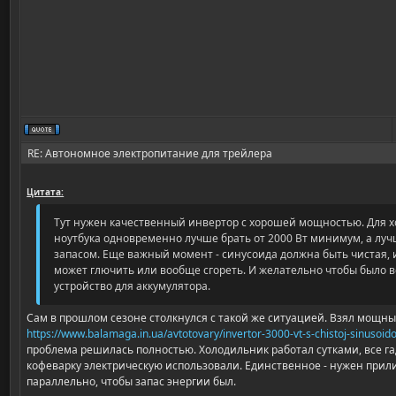
RE: Автономное электропитание для трейлера
Цитата:
Тут нужен качественный инвертор с хорошей мощностью. Для 
ноутбука одновременно лучше брать от 2000 Вт минимум, а луч
запасом. Еще важный момент - синусоида должна быть чистая, 
может глючить или вообще сгореть. И желательно чтобы было 
устройство для аккумулятора.
Сам в прошлом сезоне столкнулся с такой же ситуацией. Взял мощн
https://www.balamaga.in.ua/avtotovary/invertor-3000-vt-s-chistoj-sinusoid
проблема решилась полностью. Холодильник работал сутками, все г
кофеварку электрическую использовали. Единственное - нужен прил
параллельно, чтобы запас энергии был.