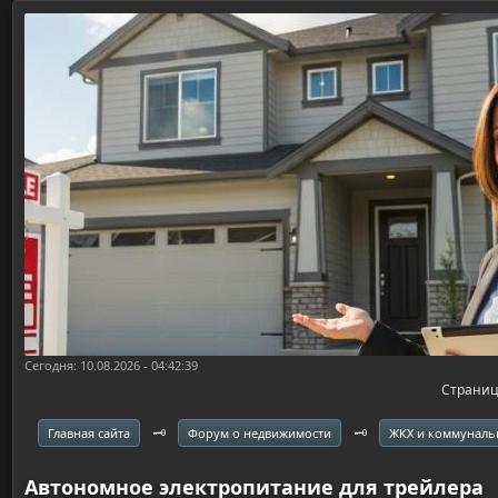
Сегодня: 10.08.2026 - 04:42:39
Страни
🗝️
🗝️
Главная сайта
Форум о недвижимости
ЖКХ и коммуналь
Автономное электропитание для трейлера