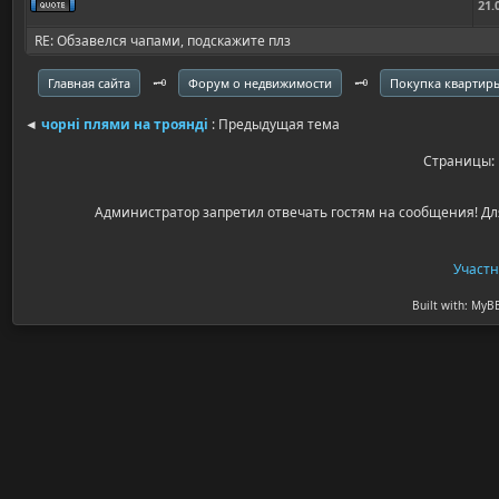
21.
RE: Обзавелся чапами, подскажите плз
🗝️
🗝️
Главная сайта
Форум о недвижимости
Покупка квартир
◄
чорні плями на троянді
: Предыдущая тема
Страницы
Администратор запретил отвечать гостям на сообщения! Дл
Участ
Built with: MyB