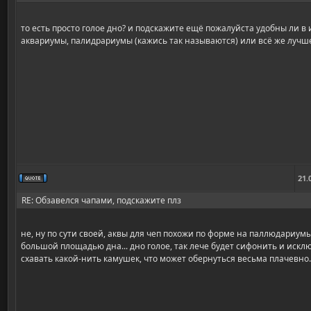
то есть просто голое дно? и подскажите ещё пожалуйста удобны ли в
аквариумы, палидрариумы (кажись так называются) или всё же лучше
21.
RE: Обзавелся чапами, подскажите плз
не, ну по сути своей, аквы для чеп похожи по форме на паллюдариумы
большой площадью дна... дно голое, так лече будет сифонить и иск
схавать какой-нить камушек, что может обернуться весьма плачевно