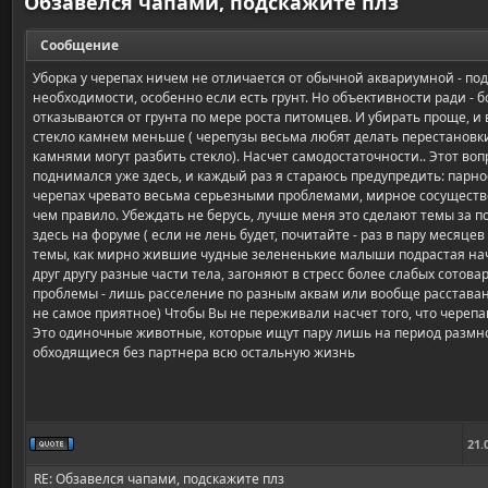
Обзавелся чапами, подскажите плз
Сообщение
Уборка у черепах ничем не отличается от обычной аквариумной - п
необходимости, особенно если есть грунт. Но объективности ради - 
отказываются от грунта по мере роста питомцев. И убирать проще, и
стекло камнем меньше ( черепузы весьма любят делать перестановк
камнями могут разбить стекло). Насчет самодостаточности.. Этот вопр
поднимался уже здесь, и каждый раз я стараюсь предупредить: парно
черепах чревато весьма серьезными проблемами, мирное сосуществ
чем правило. Убеждать не берусь, лучше меня это сделают темы за п
здесь на форуме ( если не лень будет, почитайте - раз в пару месяц
темы, как мирно жившие чудные зелененькие малыши подрастая на
друг другу разные части тела, загоняют в стресс более слабых сотова
проблемы - лишь расселение по разным аквам или вообще расставани
не самое приятное) Чтобы Вы не переживали насчет того, что черепаш
Это одиночные животные, которые ищут пару лишь на период размн
обходящиеся без партнера всю остальную жизнь
21.
RE: Обзавелся чапами, подскажите плз