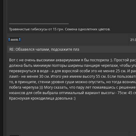
-------------------------------------------------
Травянистые гибискусы от 15 грн. Семена однолетних цветов.
21.
RE: Обзавелся чапами, подскажите плз
Вот с не очень высокими аквариумами я бы поспорила :). Простой рас
должна быть минимум полторы ширины панциря черепахи, чтобы упа
перевернуться в воде - а для взрослой особи это не менее 25 см. И ра
ламп - не менее 30 см. Итого уже имеем высоту 55 см. Если пользова
то, в принципе, стенки уровня суши можно опустить, но тогда возни
побега черепуза ))) Могу сказать, что пару лет помаявшись с решен
нюансов для себя выбрала оптимальный вариант высоты - 75см: 45 с
Красноухая крокодилица довольна :)