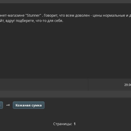
нет-магазине "Stunner" . Говорит, что всем доволен - цены нормальные и
, вдруг подберете, что-то для себя.
29.0
🗝️
я
Кожаная сумка
Страницы:
1