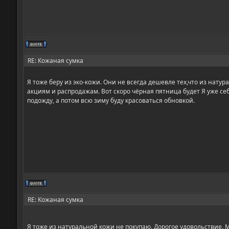
RE: Кожаная сумка
Я тоже беру из эко-кожи. Они не всегда дешевле тех,что из натур
акциям и распродажам. Вот скоро чёрная пятница будет Я уже себе
подожду, а потом всю зиму буду красоваться обновкой.
RE: Кожаная сумка
Я тоже из натуральной кожи не покупаю. Дорогое удовольствие. М