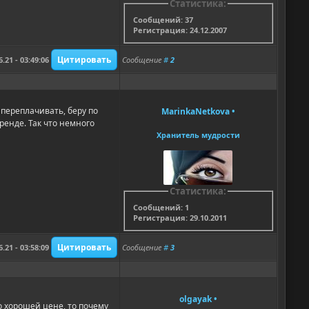
Статистика:
Сообщений: 37
Регистрация: 24.12.2007
6.21 - 03:49:06
Сообщение
#
2
 переплачивать, беру по
MarinkaNetkova
•
ренде. Так что немного
Хранитель мудрости
Статистика:
Сообщений: 1
Регистрация: 29.10.2011
6.21 - 03:58:09
Сообщение
#
3
olgayak
•
о хорошей цене, то почему