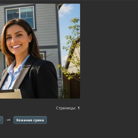
Страницы:
1
🗝️
я
Кожаная сумка