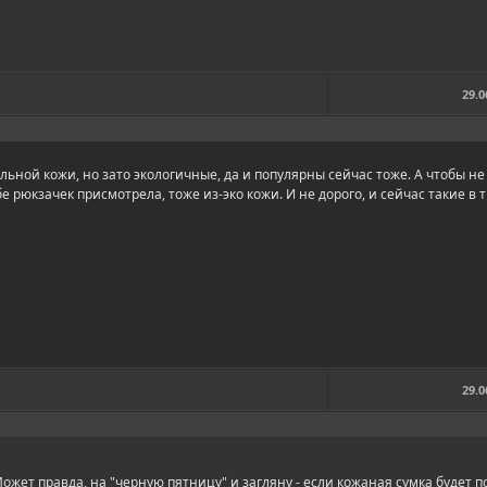
29.0
альной кожи, но зато экологичные, да и популярны сейчас тоже. А чтобы не
 рюкзачек присмотрела, тоже из-эко кожи. И не дорого, и сейчас такие в т
29.0
ожет правда, на "черную пятницу" и загляну - если кожаная сумка будет п