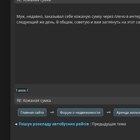
Муж, недавно, заказывал себе кожаную сумку через плечо в интер
следующий же день. В общем, советую и вам заглянуть на этот сайт
RE: Кожаная сумка
🗝️
🗝️
Главная сайта
Форум о недвижимости
Аренда жиль
◄
Пошук розкладу автобусних рейсів
: Предыдущая тема