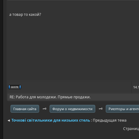
а товар то какой?
14.
RE: Работа для молодежи. Прямые продажи.
🗝️
🗝️
Главная сайта
Форум о недвижимости
Риелторы и агент
◄
Точкові світильники для низьких стель
: Предыдущая тема
Страни