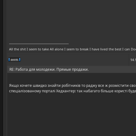
-------------------------------------------------
All the shit I seem to take All alone I seem to break I have lived the best I can 
14.
RE: Работа для молодежи. Прямые продажи.
Якщо хочете швидко знайти робітників то раджу все ж розмістити св
спеціалізованому порталі Хедхантер: так набагато більше користі буде