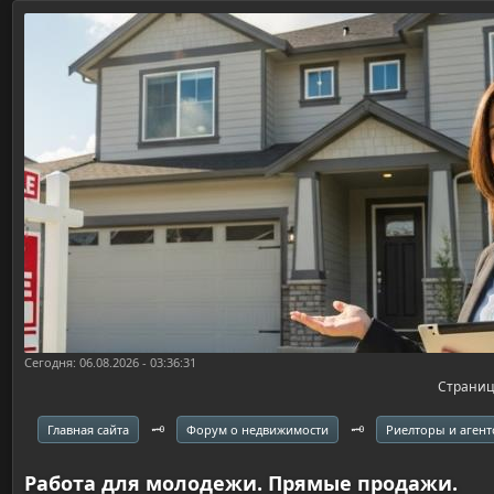
Сегодня: 06.08.2026 - 03:36:31
Страни
🗝️
🗝️
Главная сайта
Форум о недвижимости
Риелторы и агент
Работа для молодежи. Прямые продажи.