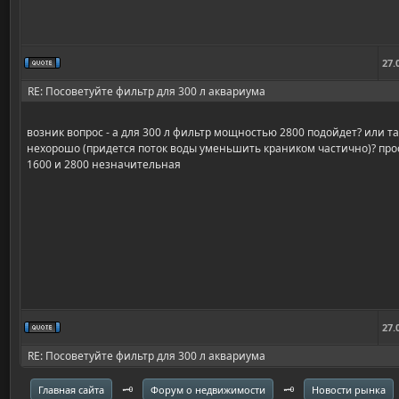
27.
RE: Посоветуйте фильтр для 300 л аквариума
возник вопрос - а для 300 л фильтр мощностью 2800 подойдет? или т
нехорошо (придется поток воды уменьшить краником частично)? про
1600 и 2800 незначительная
27.
RE: Посоветуйте фильтр для 300 л аквариума
🗝️
🗝️
Главная сайта
Форум о недвижимости
Новости рынка