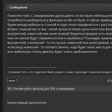
Сообщение
Помогите плиз. С аквариумами дружу давно, но все были небольшого
потребности разбираться в фильтрах особо не было. А сейчас привезу
будем между мебелью и стенкой и надо точно определиться с рассто
Вопрос главный вот в чем - какой лучше (в плане цены-качества) фил
внутренний, навесной или канистровый? Видела в продаже есть вну
они не совсем будут справляться или я ошибаюсь? Планирую травник
внутренний, а внешний - то что лучше, навесной или канистровый, к
если решу навесной - то соответственно, надо будет запас места для 
всю мебельную стенку двигать будет очень проблематично.
-------------------------------------------------
Сознание того, что чудесное было рядом с нами, приходит слишком поздно.
27.
RE: Посоветуйте фильтр для 300 л аквариума
Канистровый однозначно