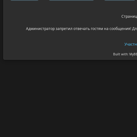
Страни
Администратор запретил отвечать гостям на сообщения! Дл
Участ
Built with: MyB