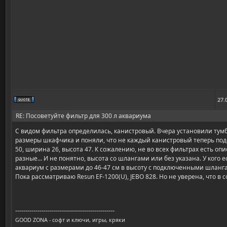
27.
RE: Посоветуйте фильтр для 300 л аквариума
С видом фильтра определилась, канистровый. Вчера установили тум
размеры шкафчика и поняли, что не каждый канистровый теперь подо
50, ширина 26, высота 47. К сожалению, не во всех фильтрах есть оп
разные... И не понятно, высота со шлангами или без указана. У кого 
аквариум с размерами до 46-47 см в высоту с подключенными шлангам
Пока рассматриваю Resun EF-1200(U), JEBO 828. Но не уверена, что в 
-------------------------------------------------
GOOD ZONA - софт и ключи, игры, кряки