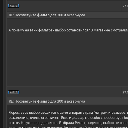
27.
RE: Посоветуйте фильтр для 300 л аквариума
А почему на этих фильтрах выбор остановился? В магазине смотрели
27.
RE: Посоветуйте фильтр для 300 л аквариума
Flopus, весь выбор сводится к цене и параметрам (литраж и размеры 
сожалению, очень ограничен. Еще и доллар не особо способствует 
рынке. Но уже определилась. Выбрала Ресан, надеюсь, выбор не раз
разные магазины - одни хвалят фильтры этой фирмы, другие сказали, 