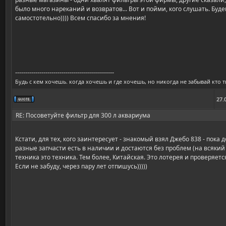
было много нареканий и возвратов... Вот и пойми, кого слушать. Буд
самостотельно)))) Всем спасибо за мнения!
-------------------------------------------------
Будь с кем хочешь. когда хочешь и где хочешь, но никогда не забывай кто т
27.
RE: Посоветуйте фильтр для 300 л аквариума
Кстати, для тех, кого заинтересует - знакомый взял Джебо 838 - пока 
разные запчасти есть в наличии и достаются без проблем (на всякий 
техника это техника. Тем более, Китайская. Это лотерея и проверяет
Если не забуду, через пару лет отпишусь)))))