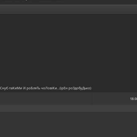
іСнуЄ-таКиМи їХ роБляТь чоЛовіКи...(ірЕн роЗдобуДько)
18.0
а