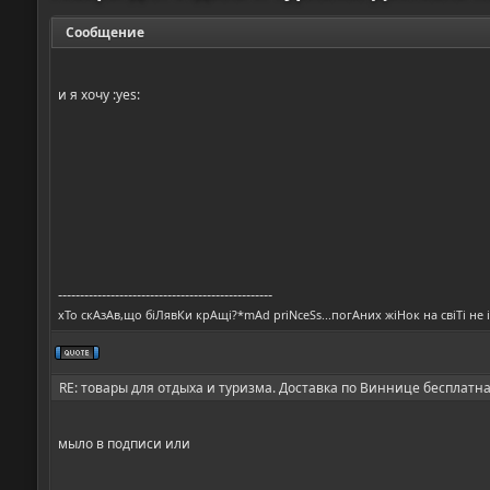
Сообщение
и я хочу :yes:
-------------------------------------------------
хТо скАзАв,що біЛявКи крАщі?*mAd priNceSs...погАних жіНок на свіТі не 
RE: товары для отдыха и туризма. Доставка по Виннице бесплатн
мыло в подписи или