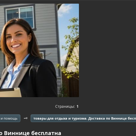
Страницы:
1
🗝️
 и помощь
товары для отдыха и туризма. Доставка по Виннице бес
по Виннице бесплатна