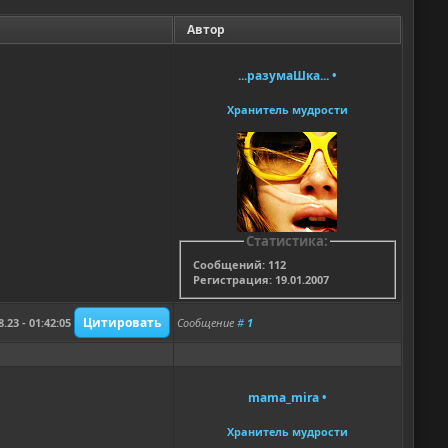
Автор
...разумаШка...
•
Хранитель мудрости
Статистика:
Сообщений: 112
Регистрация: 19.01.2007
8.23 - 01:42:05
Сообщение
#
1
mama_mira
•
Хранитель мудрости